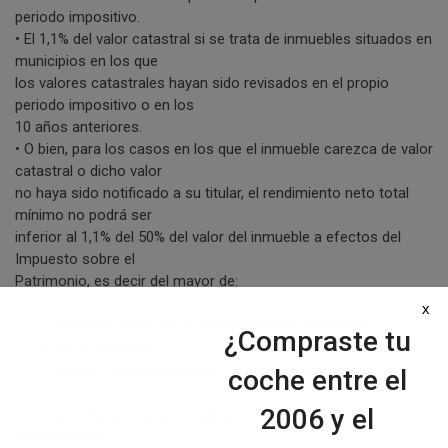
periodo impositivo.
• El 1,1% del valor catastral si se trata de inmuebles situados en
municipios en los que
los valores catastrales hayan sido revisados en el propio
periodo impositivo o en los
10 años anteriores.
• O bien, para los casos en los que el inmueble carezca de valor
catastral o dicho valor
no haya sido notificado a su titular, el rendimiento neto total
mínimo no podrá ser
inferior al 1,1% del 50% del valor del inmueble a efectos del
Impuesto sobre el
Patrimonio, es decir del mayor de:
x
El comprobado por la Administración a efectos
¿Compraste tu
de otros tributos o
el valor, contraprestación o precio de adquisición.
coche entre el
2006 y el
La cesión gratuita de un inmueble no constituye un
arrendamiento