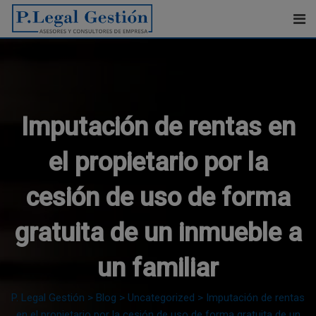
Skip
modal-check
to
content
Imputación de rentas en
el propietario por la
cesión de uso de forma
gratuita de un inmueble a
un familiar
P. Legal Gestión
>
Blog
>
Uncategorized
>
Imputación de rentas
en el propietario por la cesión de uso de forma gratuita de un