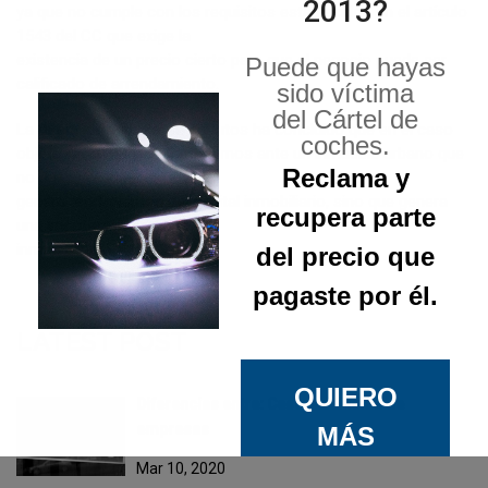
2013?
ya que no cumple con los requisitos establecidos en el artículo
1543 del CC que exige la
existencia de un precio cierto para que el negocio puede ser
Puede que hayas
calificado de arrendamiento.
sido víctima
del Cártel de
La Dirección General de Tributos ha concluido que en el caso
coches.
objeto de la consulta estaríamos ante un inmueble urbano que
Reclama y
no
genera rendimientos del capital inmobiliario, sino que genera
recupera parte
una imputación de renta
inmobiliaria.
del precio que
pagaste por él.
LATEST POST
QUIERO
Diferencias entre: Cese y extinción de
empresas
MÁS
Mar 10, 2020
INFORMACI