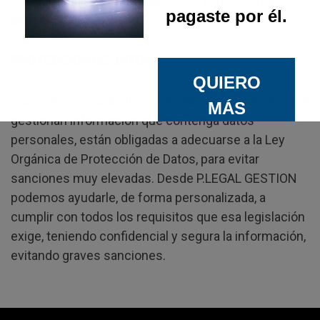
colaboración externa de técnicos especialistas
pagaste por él.
altamente cualificados.
PROTECCION DE DATOS
QUIERO
Todas las personas tanto físicas como jurídicas, que
MÁS
gestionan información que contenga datos
INFORMACI
personales, están obligadas a adecuarse a la Ley
ÓN
Orgánica de Protección de Datos, para evitar
sanciones muy elevadas. Desde P.LEGAL GESTION
podemos ayudarle, de forma personalizada, a
cumplir con todos los requisitos que esa legislación
exige, teniendo confidencial y segura la información,
evitando graves sanciones.