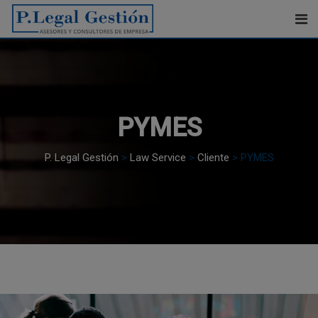
Skip
modal-check
to
content
PYMES
P. Legal Gestión
>
Law Service
>
Cliente
>
PYMES