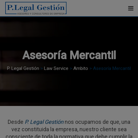
Skip
modal-check
to
content
Asesoría Mercantil
P. Legal Gestión
>
Law Service
>
Ambito
>
Asesoría Mercantil
Desde
P. Legal Gestión
nos ocupamos de que, una
vez constituida la empresa, nuestro cliente sea
consciente de toda la normativa que debe cumplir la