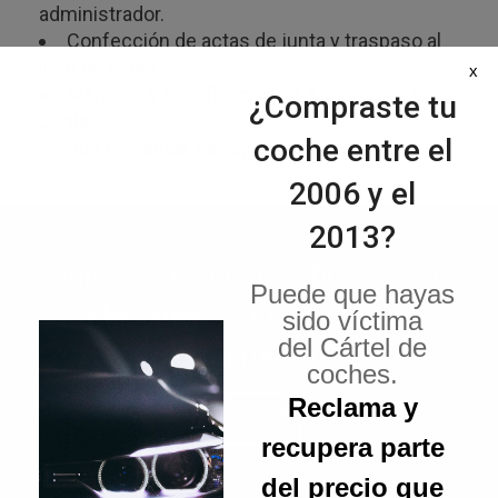
administrador.
Confección de actas de junta y traspaso al
libro de actas.
x
Memoria y Certificación de Acuerdo de la
¿Compraste tu
Junta.
coche entre el
Due Diligence, fiscal, laboral y legal.
2006 y el
2013?
¿Quieres saber más sobre Asesoría
Puede que hayas
Mercantil? Contáctanos sin
sido víctima
del Cártel de
compromiso
coches.
Reclama y
CONTACTAR
recupera parte
del precio que