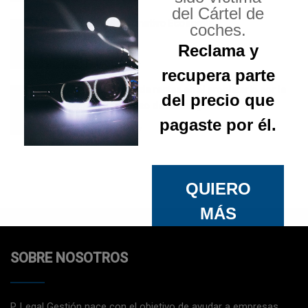
del Cártel de
Flash informativo Economía
coches.
Reclama y
Feb 01, 2019
recupera parte
Imputación de rentas en el propietario por la
del precio que
cesión de uso de forma gratuita de un
pagaste por él.
inmueble a un familiar
Nov 10, 2017
QUIERO
MÁS
INFORMACI
SOBRE NOSOTROS
ÓN
P. Legal Gestión nace con el objetivo de ayudar a empresas,