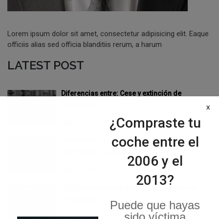
Lorem ipsum dolor sit amet, consectetur adipisicing elit. Eaque
officiis alias sed officia blanditiis rerum, a harum
LATEST POST
Diferencias entre: Cese y extinción de
empresas
x
¿Compraste tu
Mar 10, 2020
coche entre el
Aislamiento por Coronavirus: Baja por
enfermedad Común
2006 y el
Mar 06, 2020
2013?
¿En qué consiste el anticipo del reparto de
dividendos?
Puede que hayas
sido víctima
Dic 15, 2019