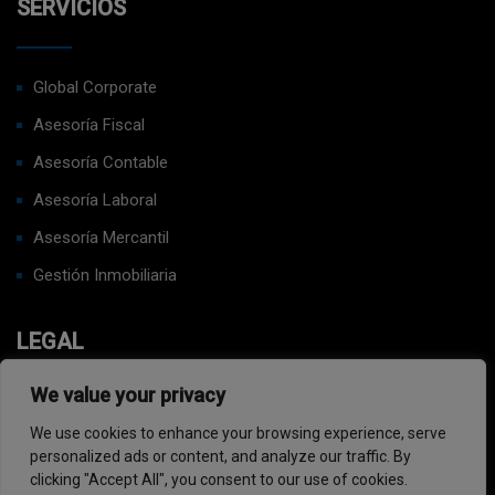
SERVICIOS
Global Corporate
Asesoría Fiscal
Asesoría Contable
Asesoría Laboral
Asesoría Mercantil
Gestión Inmobiliaria
LEGAL
We value your privacy
Aviso Legal
We use cookies to enhance your browsing experience, serve
Política de privacidad
personalized ads or content, and analyze our traffic. By
Política de cookies
clicking "Accept All", you consent to our use of cookies.