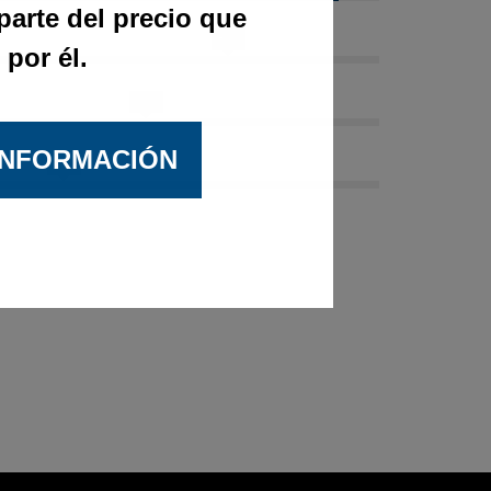
parte del precio que
85%
 por él.
75%
INFORMACIÓN
65%