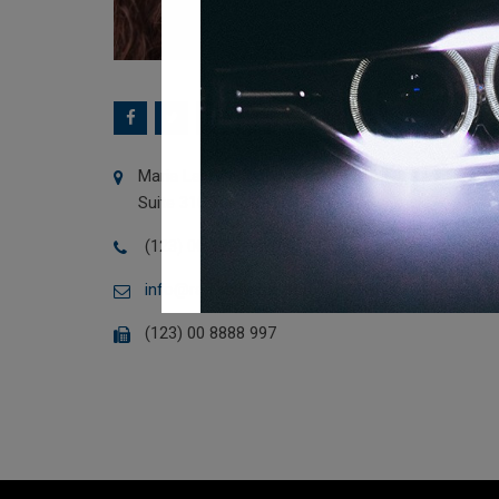
Maria Law Associates PC, 185 Town Park Drive,
Suite 310 Tumpa , FL33702
(123) 00 8888 999
info@radiustheme.com
(123) 00 8888 997