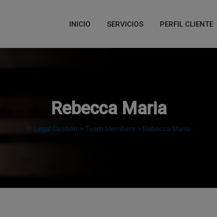
modal-check
INICIO
SERVICIOS
PERFIL CLIENTE
Rebecca Maria
P. Legal Gestión
>
Team Members
>
Rebecca Maria