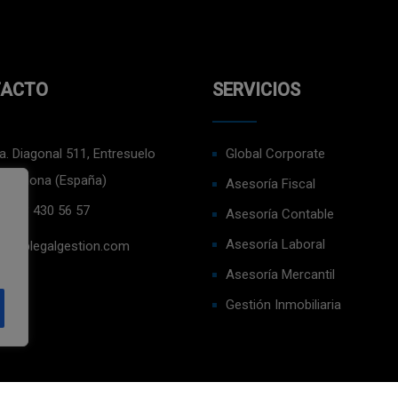
ACTO
SERVICIOS
a. Diagonal 511, Entresuelo
Global Corporate
arcelona (España)
Asesoría Fiscal
4) 93 430 56 57
Asesoría Contable
Asesoría Laboral
fo@plegalgestion.com
Asesoría Mercantil
Gestión Inmobiliaria