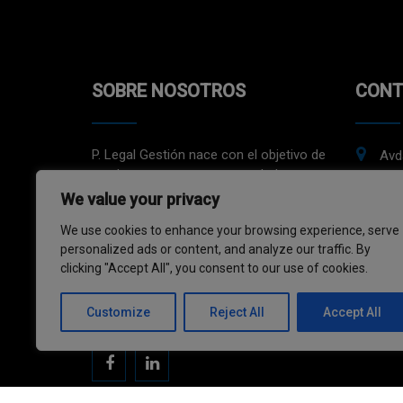
SOBRE NOSOTROS
CONT
P. Legal Gestión nace con el objetivo de
Avd
ayudar a empresas, emprendedores y
08029 B
autónomos a gestionar sus proyectos
We value your privacy
(+3
y negocios. Nuestro equipo està
We use cookies to enhance your browsing experience, serve
formado por profesionales de
in
personalized ads or content, and analyze our traffic. By
diferentes àreas y con una contrastada
clicking "Accept All", you consent to our use of cookies.
experiencia que nos permite dar
soluciones integrales a las necedidades
Customize
Reject All
Accept All
específicas de nuestros clientes.