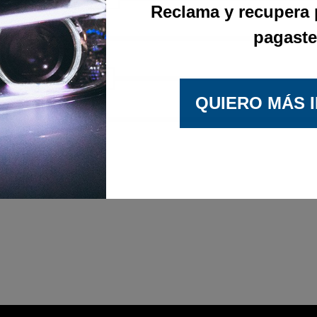
Reclama y recupera 
pagaste
Family Law
Divorce Law
QUIERO MÁS 
Loan Law